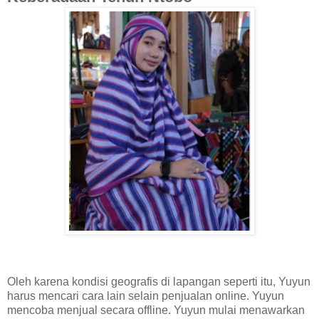
Oleh karena kondisi geografis di lapangan seperti itu, Yuyun
harus mencari cara lain selain penjualan online. Yuyun
mencoba menjual secara offline. Yuyun mulai menawarkan