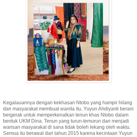
Kegalauannya dengan kekhasan Ntobo yang hampir hilang
dari masyarakat membuat wanita itu, Yuyun Ahdiyanti berani
bergerak untuk memperkenalkan tenun khas Ntobo dalam
bentuk UKM Dina. Tenun yang turun-temurun dan menjadi
warisan masyarakat di sana tidak boleh lekang oleh waktu.
Semua itu berawal dari tahun 2015 karena kecintaan Yuyun