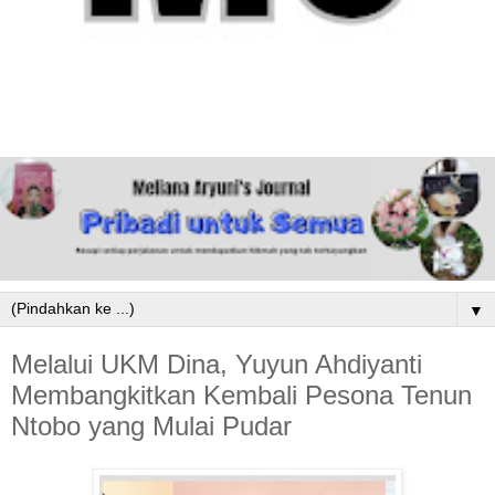
▼
Melalui UKM Dina, Yuyun Ahdiyanti
Membangkitkan Kembali Pesona Tenun
Ntobo yang Mulai Pudar