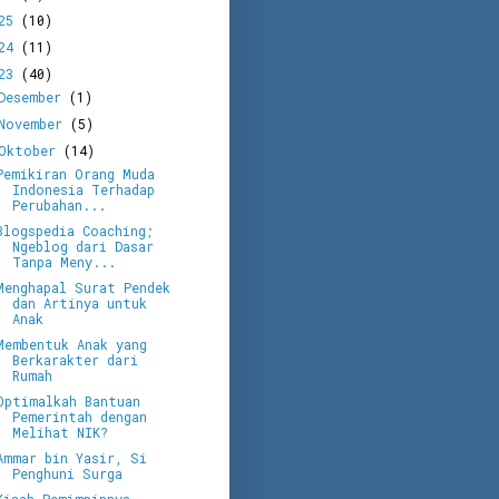
025
(10)
024
(11)
023
(40)
Desember
(1)
November
(5)
Oktober
(14)
Pemikiran Orang Muda
Indonesia Terhadap
Perubahan...
Blogspedia Coaching;
Ngeblog dari Dasar
Tanpa Meny...
Menghapal Surat Pendek
dan Artinya untuk
Anak
Membentuk Anak yang
Berkarakter dari
Rumah
Optimalkah Bantuan
Pemerintah dengan
Melihat NIK?
Ammar bin Yasir, Si
Penghuni Surga