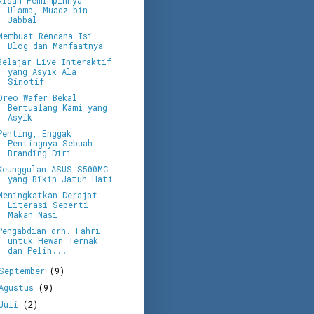
Kisah Pemimpinnya
Ulama, Muadz bin
Jabbal
Membuat Rencana Isi
Blog dan Manfaatnya
Belajar Live Interaktif
yang Asyik Ala
Sinotif
Oreo Wafer Bekal
Bertualang Kami yang
Asyik
Penting, Enggak
Pentingnya Sebuah
Branding Diri
Keunggulan ASUS S500MC
yang Bikin Jatuh Hati
Meningkatkan Derajat
Literasi Seperti
Makan Nasi
Pengabdian drh. Fahri
untuk Hewan Ternak
dan Pelih...
September
(9)
Agustus
(9)
Juli
(2)