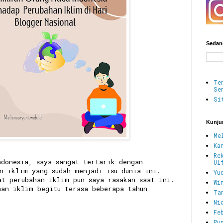
Sedang
Te
Se
Si
Kunju
Me
Ka
Re
ndonesia, saya sangat tertarik dengan
Ul
n iklim yang sudah menjadi isu dunia ini.
Yu
at perubahan iklim pun saya rasakan saat ini.
Wi
han iklim begitu terasa beberapa tahun
Ta
Ni
Fe
Pu