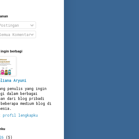
anan
ostingan
emua Komentar
ingin berbagi
eliana Aryuni
ang penulis yang ingin
agi dalam berbagai
san dari blog pribadi
 beberapa medium blog di
nesia.
t profil lengkapku
nku
026
(5)