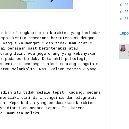
2
►
2
►
2
►
ia ini dilengkapi oleh karakter yang berbeda-
Lapo
ampak ketika seseorang berinteraksi dengan
g yang suka mengatur dan tidak mau diatur.
kai perasaan saat berinteraksi atau
 orang lain. Ada juga orang yang kebanyakan
aripada bertindak. Kata ahli psikologi,
embentuk seseorang menjadi seorang sanguinis,
 atau melankolis. Nah, kalian termasuk yang
badian itu tidak selalu tepat. Kadang, secara
 memiliki ciri dari sanguinis dan plegmatis
lah. Kepribadian yang berdasarkan karakter
nya diartikan secara tepat. Itu karena
ang manusia miliki.