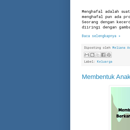
Menghafal adalah sua
menghafal pun ada pr
Seorang dengan kecer
diiringi dengan gamb
Baca selengkapnya »
Diposting oleh
Meliana A
Label:
Keluarga
Membentuk Anak 