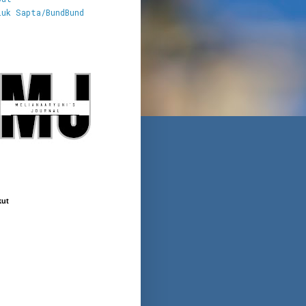
luk Sapta/BundBund
kut