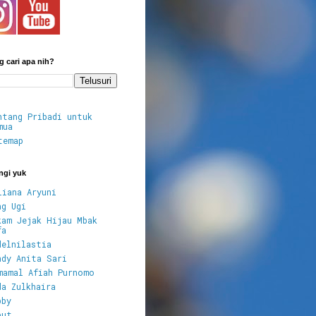
 cari apa nih?
ntang Pribadi untuk
mua
temap
ngi yuk
liana Aryuni
ng Ugi
kam Jejak Hijau Mbak
fa
delnilastia
ndy Anita Sari
mamal Afiah Purnomo
da Zulkhaira
bby
put