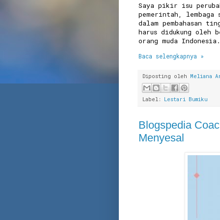
Saya pikir isu perub
pemerintah, lembaga 
dalam pembahasan tin
harus didukung oleh b
orang muda Indonesi
Baca selengkapnya »
Diposting oleh
Meliana A
Label:
Lestari Bumiku
Blogspedia Coac
Menyesal