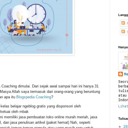
Langg
P
S
Hanya 
M
Seor
berb
 Coaching dimulai. Dari sejak awal sampai hari ini hanya 31
tuli
Masya Allah saya termasuk dari orang-orang yang beruntung
atau
an apa itu
Blogspedia Coaching
?
Indo
Liha
elas belajar ngeblog gratis yang disponsori oleh
iketuai oleh mbak
ini memiliki jasa pembuatan toko online murah meriah, jasa
Tulisa
l, dan jasa penulisan artikel (paket hemat) Nah, seperti
2
►
ngajak teman-teman pemula atau yang masih ragu untuk