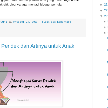
2
ak-atik blognya agar menjadi blogger pemula
►
2
►
2
▼
►
ryuni
di
Oktober 21, 2023
Tidak ada komentar:
►
▼
 Pendek dan Artinya untuk Anak