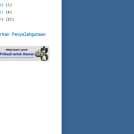
022
(1)
021
(6)
010
(21)
rkan Penyalahgunaan