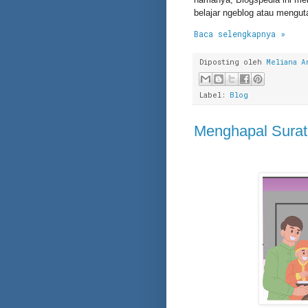
belajar ngeblog atau mengut
Baca selengkapnya »
Diposting oleh
Meliana A
Label:
Blog
Menghapal Surat