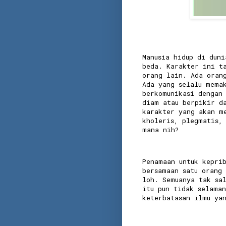
Manusia hidup di dun
beda. Karakter ini t
orang lain. Ada oran
Ada yang selalu mema
berkomunikasi dengan
diam atau berpikir d
karakter yang akan m
kholeris, plegmatis,
mana nih?
Penamaan untuk kepri
bersamaan satu orang
loh. Semuanya tak sa
itu pun tidak selama
keterbatasan ilmu y