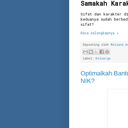
Samakah Kara
Sifat dan karakter d
keduanya sudah berbe
sifat?
Baca selengkapnya »
Diposting oleh
Meliana A
Label:
Keluarga
Optimalkah Bant
NIK?